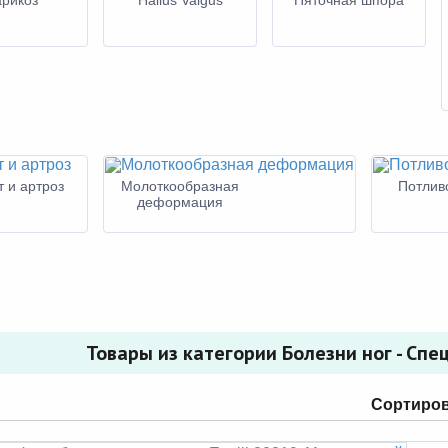
рикоз
Hallus Valgus
Пяточная шпора
т и артроз
Молоткообразная
Потливо
деформация
Товары из категории Болезни ног - Сп
Сортиров