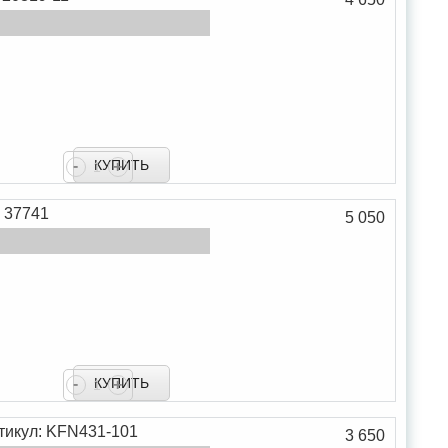
В сравнение
-
+
В закладки
: 37741
5 050
В сравнение
-
+
В закладки
тикул: KFN431-101
3 650