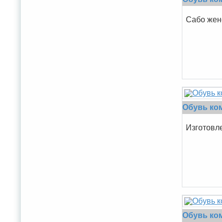
Сабо женс
Обувь ко
Изготовл
Обувь ком