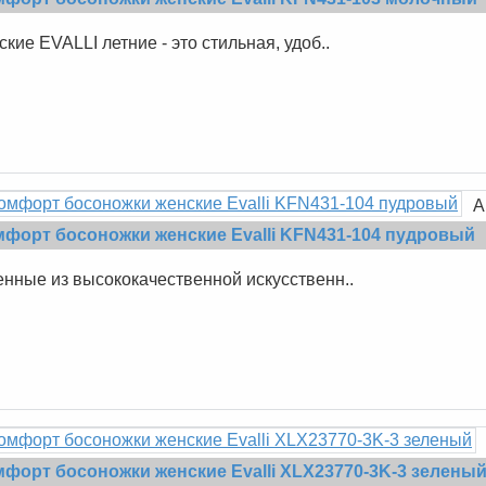
кие EVALLI летние - это стильная, удоб..
А
мфорт босоножки женские Evalli KFN431-104 пудровый
енные из высококачественной искусственн..
форт босоножки женские Evalli XLX23770-3K-3 зелены