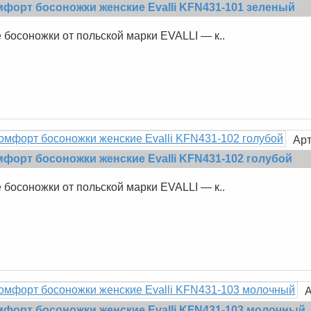
форт босоножки женские Evalli KFN431-101 зеленый
босоножки от польской марки EVALLI — к..
Арт
форт босоножки женские Evalli KFN431-102 голубой
босоножки от польской марки EVALLI — к..
А
мфорт босоножки женские Evalli KFN431-103 молочный