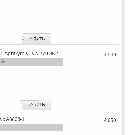
В сравнение
-
+
В закладки
Артикул: XLX23770-3K-5
4 900
ый
В сравнение
-
+
В закладки
ул: А8808-1
4 650
В сравнение