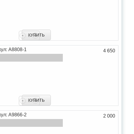
-
+
В закладки
кул: А8808-1
4 650
В сравнение
-
+
В закладки
кул: А9866-2
2 000
В сравнение