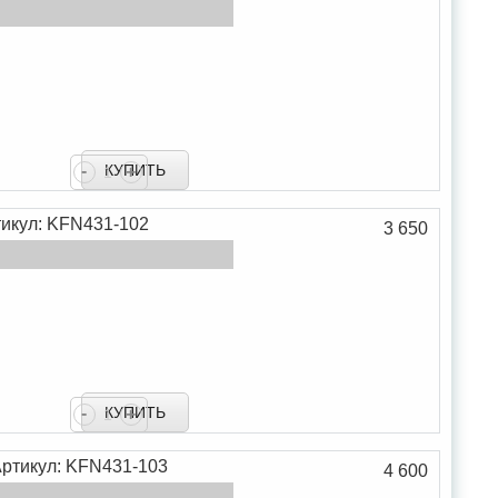
В сравнение
-
+
В закладки
икул: KFN431-102
3 650
В сравнение
-
+
В закладки
ртикул: KFN431-103
4 600