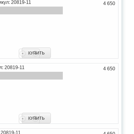
икул: 20819-11
4 650
-
+
В закладки
л: 20819-11
4 650
В сравнение
-
+
В закладки
 20819-11
4 650