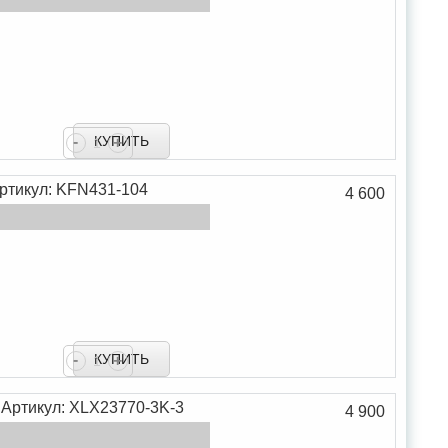
В сравнение
-
+
В закладки
ртикул: KFN431-104
4 600
В сравнение
-
+
В закладки
Артикул: XLX23770-3K-3
4 900
й