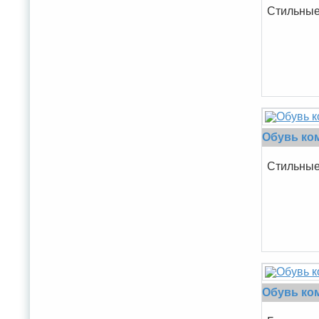
Cтильные 
Обувь ко
Cтильные 
Обувь ко