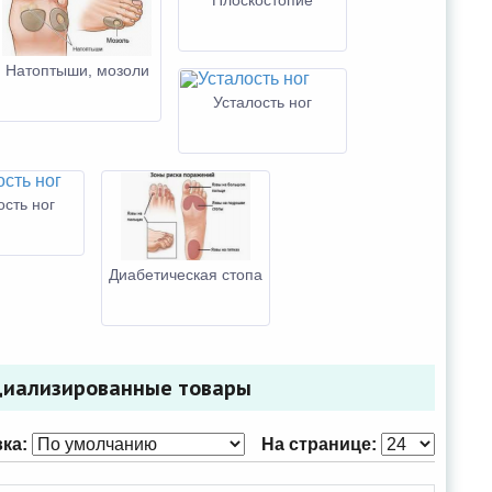
Плоскостопие
Натоптыши, мозоли
Усталость ног
сть ног
Диабетическая стопа
ециализированные товары
ка:
На странице: