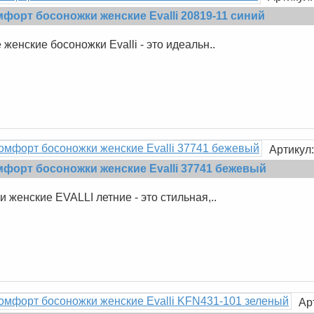
форт босоножки женские Evalli 20819-11 синий
женские босоножки Evalli - это идеальн..
Артикул
форт босоножки женские Evalli 37741 бежевый
 женские EVALLI летние - это стильная,..
Ар