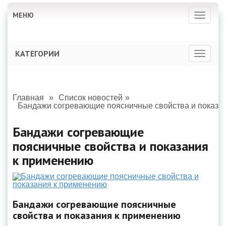
МЕНЮ
T
o
g
g
l
КАТЕГОРИИ
T
e
o
n
g
a
g
v
l
i
e
g
Главная
Список новостей
n
a
Бандажи согревающие поясничные свойства и показа
a
t
v
i
i
Бандажи согревающие
o
g
n
поясничные свойства и показания
a
t
к применению
i
o
n
Бандажи согревающие поясничные
свойства и показания к применению