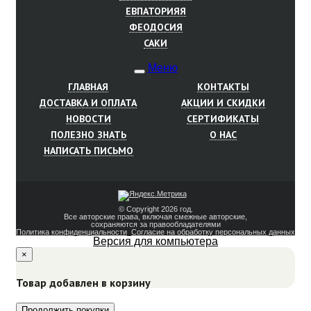
ЕВПАТОРИЯЯ
ФЕОДОСИЯ
САКИ
Меню
T
ГЛАВНАЯ
КОНТАКТЫ
o
g
ДОСТАВКА И ОПЛАТА
АКЦИИ И СКИДКИ
g
НОВОСТИ
СЕРТИФИКАТЫ
l
e
ПОЛЕЗНО ЗНАТЬ
О НАС
n
a
НАПИСАТЬ ПИСЬМО
v
i
g
a
t
© Copyright 2026 год.
i
Все авторские права, включая смежные авторские,
o
сохраняются за правообладателями
n
Политика конфиденциальности
Согласие на обработку персональных данных
Версия для компьютера
×
Товар добавлен в корзину
Оформить заказ
Продолжить покупки