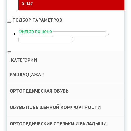
О НАС
ПОДБОР ПАРАМЕТРОВ:
T
o
Фильтр по цене
g
-
g
l
e
n
a
T
v
o
КАТЕГОРИИ
i
g
g
g
a
l
РАСПРОДАЖА !
t
e
i
n
o
a
n
v
ОРТОПЕДИЧЕСКАЯ ОБУВЬ
i
g
a
ОБУВЬ ПОВЫШЕННОЙ КОМФОРТНОСТИ
t
i
o
n
ОРТОПЕДИЧЕСКИЕ СТЕЛЬКИ И ВКЛАДЫШИ