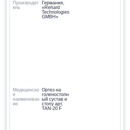
Производит
Германия,
ель
«Rehard
Technologies
GMBH»
Медицинско
Ортез на
е
голеностопн
наименован
ый сустав и
ие
стопу арт.
TAN-20 F