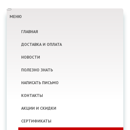
T
o
МЕНЮ
g
g
l
ГЛАВНАЯ
e
n
a
ДОСТАВКА И ОПЛАТА
v
i
g
НОВОСТИ
a
t
i
ПОЛЕЗНО ЗНАТЬ
o
n
НАПИСАТЬ ПИСЬМО
КОНТАКТЫ
АКЦИИ И СКИДКИ
СЕРТИФИКАТЫ