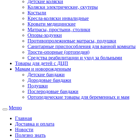
Детские коляски
Коляски электрические, скутеры
Костыли
Кресла-коляски инвалидные
Кровати медицинские
Матрасы, простыни, столики
Опоры-ходунки
Противопролежневые матрасы, подушки
Санитарные приспособления для ванной комнаты
Трости-опорные (ортопедия)
Средства реабилитации и уход за больными
Товары для детей с ДЦП
Мамам и новорожденным
Детские бандажи
Дородовые бандажи
Подушки
Послеродовые бандажи
Ортопедические товары для беременных и мам
Меню
Toggle
navigation
Главная
Доставка и оплата
Новости
Полезно знать