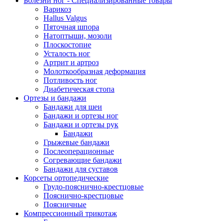
Болезни ног - Специализированные товары
Варикоз
Hallus Valgus
Пяточная шпора
Натоптыши, мозоли
Плоскостопие
Усталость ног
Артрит и артроз
Молоткообразная деформация
Потливость ног
Диабетическая стопа
Ортезы и бандажи
Бандажи для шеи
Бандажи и ортезы ног
Бандажи и ортезы рук
Бандажи
Грыжевые бандажи
Послеоперационные
Согревающие бандажи
Бандажи для суставов
Корсеты ортопедические
Грудо-пояснично-крестцовые
Пояснично-крестцовые
Поясничные
Компрессионный трикотаж