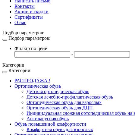
Написать письмо
Контакты
Акции и скидки
Сертификаты
О нас
Подбор параметров:
Подбор параметров:
Toggle
navigation
Фильтр по цене
-
Категории
Категории
Toggle
navigation
РАСПРОДАЖА !
Ортопедическая обувь
Детская ортопедическая обувь
Детская лечебно-профилактическая обувь
Ортопедическая обувь для взрослых
Ортопедическая обувь для ДЦП
Индивидуальная сложная ортопедическая обувь на з
Антиварусная обувь
Обувь повышенной комфортности
Комфортная обувь для взрослых
Ортопедические стельки и вкладыши