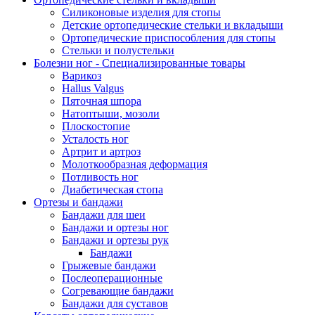
Cиликоновые изделия для стопы
Детские ортопедические стельки и вкладыши
Ортопедические приспособления для стопы
Стельки и полустельки
Болезни ног - Специализированные товары
Варикоз
Hallus Valgus
Пяточная шпора
Натоптыши, мозоли
Плоскостопие
Усталость ног
Артрит и артроз
Молоткообразная деформация
Потливость ног
Диабетическая стопа
Ортезы и бандажи
Бандажи для шеи
Бандажи и ортезы ног
Бандажи и ортезы рук
Бандажи
Грыжевые бандажи
Послеоперационные
Согревающие бандажи
Бандажи для суставов