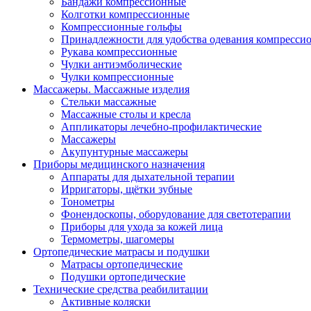
Бандажи компрессионные
Колготки компрессионные
Компрессионные гольфы
Принадлежности для удобства одевания компресси
Рукава компрессионные
Чулки антиэмболические
Чулки компрессионные
Массажеры. Массажные изделия
Стельки массажные
Массажные столы и кресла
Аппликаторы лечебно-профилактические
Массажеры
Акупунтурные массажеры
Приборы медицинского назначения
Аппараты для дыхательной терапии
Ирригаторы, щётки зубные
Тонометры
Фонендоскопы, оборудование для светотерапии
Приборы для ухода за кожей лица
Термометры, шагомеры
Ортопедические матрасы и подушки
Матрасы ортопедические
Подушки ортопедические
Технические средства реабилитации
Активные коляски