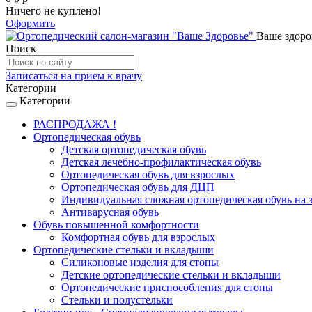
Ничего не куплено!
Оформить
Ваше здоров
Поиск
Записаться на прием к врачу
Категории
Категории
Toggle
navigation
РАСПРОДАЖА !
Ортопедическая обувь
Детская ортопедическая обувь
Детская лечебно-профилактическая обувь
Ортопедическая обувь для взрослых
Ортопедическая обувь для ДЦП
Индивидуальная сложная ортопедическая обувь на з
Антиварусная обувь
Обувь повышенной комфортности
Комфортная обувь для взрослых
Ортопедические стельки и вкладыши
Cиликоновые изделия для стопы
Детские ортопедические стельки и вкладыши
Ортопедические приспособления для стопы
Стельки и полустельки