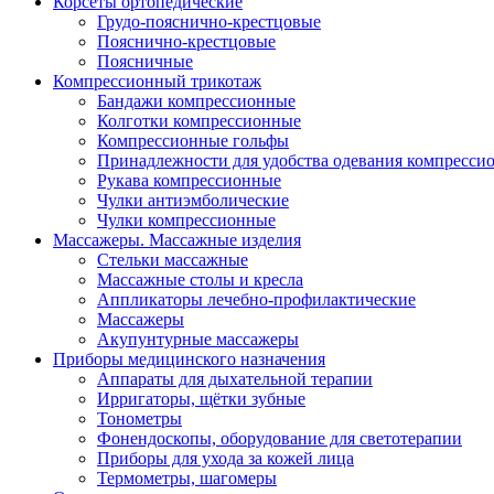
Корсеты ортопедические
Грудо-пояснично-крестцовые
Пояснично-крестцовые
Поясничные
Компрессионный трикотаж
Бандажи компрессионные
Колготки компрессионные
Компрессионные гольфы
Принадлежности для удобства одевания компресси
Рукава компрессионные
Чулки антиэмболические
Чулки компрессионные
Массажеры. Массажные изделия
Стельки массажные
Массажные столы и кресла
Аппликаторы лечебно-профилактические
Массажеры
Акупунтурные массажеры
Приборы медицинского назначения
Аппараты для дыхательной терапии
Ирригаторы, щётки зубные
Тонометры
Фонендоскопы, оборудование для светотерапии
Приборы для ухода за кожей лица
Термометры, шагомеры